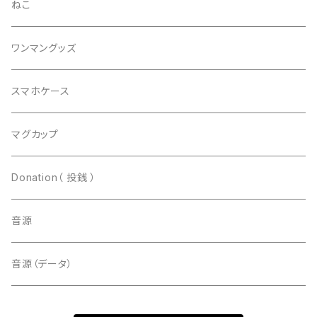
ねこ
ワンマングッズ
スマホケース
マグカップ
Donation（ 投銭 ）
音源
音源（データ）