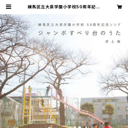
練馬区立大泉学園小学校50周年記念
ソング「ジャンボすべり台のうた」 | 井
上食堂