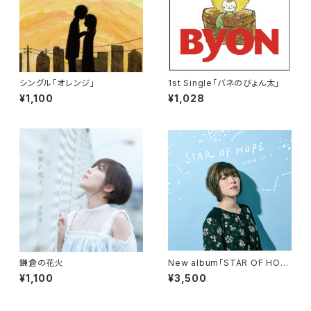
シングル「オレンジ」
1st Single「バネのびょん太」
¥1,100
¥1,028
鎌倉の花火
New album「STAR OF HOP
E」
¥1,100
¥3,500