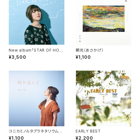
New album「STAR OF HOP
朝光（あさかげ）
E」
¥3,500
¥1,100
コニカミノルタプラネタリウム
EARLY BEST
『星の数ほど』挿入歌「時を越え
¥1,100
¥2,200