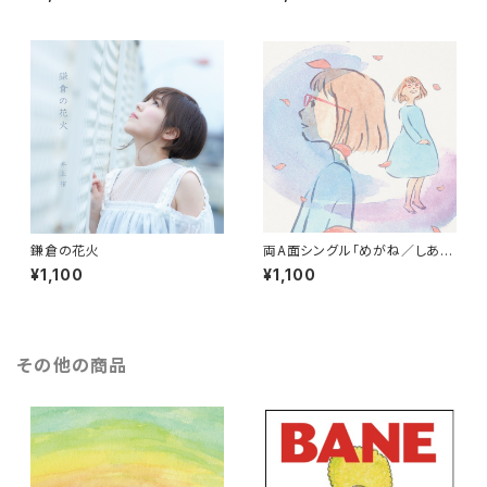
て」
鎌倉の花火
両A面シングル「めがね／しあわ
せのみなもと」
¥1,100
¥1,100
その他の商品