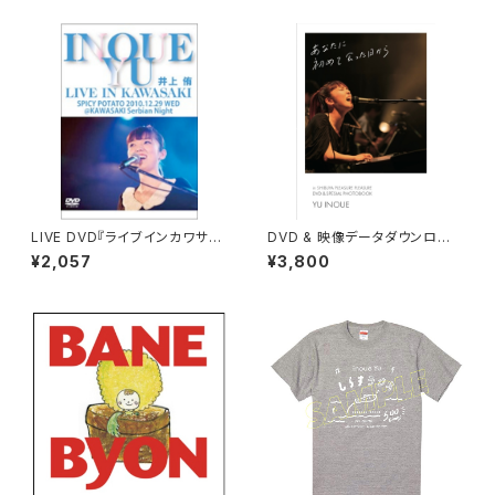
LIVE DVD『ライブインカワサ
DVD & 映像データダウンロード
キ』
QRコード付き『井上侑 ONE M
¥2,057
¥3,800
AN LIVE 「あなたに初めて会っ
た日から」in SHIBUYA PLEAS
URE PLEASURE』