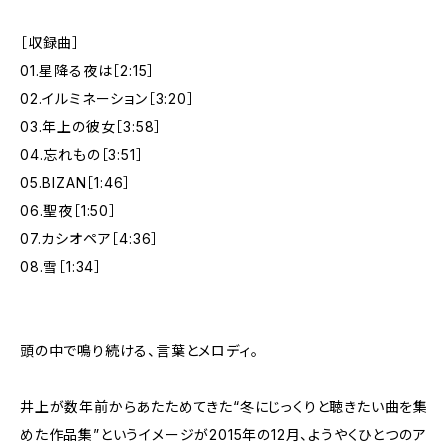
［収録曲］
01.星降る夜は［2:15］
02.イルミネーション［3:20］
03.年上の彼女［3:58］
04.忘れもの［3:51］
05.BIZAN［1:46］
06.聖夜［1:50］
07.カシオペア［4:36］
08.雪［1:34］
頭の中で鳴り続ける、言葉とメロディ。
井上が数年前からあたためてきた“冬にじっくりと聴きたい曲を集
めた作品集”というイメージが2015年の12月、ようやくひとつのア