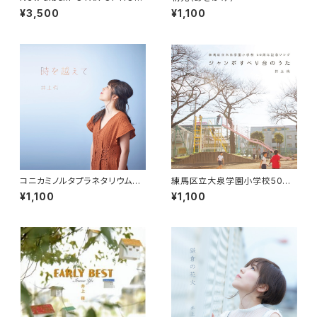
E」
¥3,500
¥1,100
コニカミノルタプラネタリウム
練馬区立大泉学園小学校50周
『星の数ほど』挿入歌「時を越え
年記念ソング「ジャンボすべり台
¥1,100
¥1,100
て」
のうた」