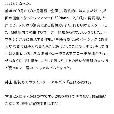
ルバムになった。
前年の10月から3ヶ月連続で企画し、最終的には東京だけでも5
回の開催となったワンマンライブ「Piano 1,2,3♫」で再認識した、
声とピアノだけの演奏による説得力。また、同じ頃からスタートし
たFM番組内での曲作りコーナー経験から得た、くっきりしたテー
マをシンプルに表現する作風。『星降る夜は』のベーシックにある
大切な要素はそんな事たちだと思うが、ここに少しずつ、そして時
には大胆にいろいろな楽器やコーラスのアプローチが加えられ、
せつなくて、でも温かい、そして何より井上の想いが鳥肌の立つほ
ど真っ直ぐに届いてくるアルバムとなった。
井上 侑初めてのウインター・アルバム、『星降る夜は』。
言葉とメロディが頭の中でずっと鳴り続けてやまない。数回聴い
ただけで、誰もが実感するはずだ。