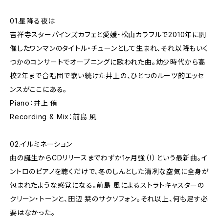
01.星降る夜は
吉祥寺スターパインズカフェと愛媛・松山カラフルで2010年に開
催したワンマンのタイトル・チューンとして生まれ、それ以降もいく
つかのコンサートでオープニングに歌われた曲。幼少時代から高
校2年まで合唱団で歌い続けた井上の、ひとつのルーツ的エッセ
ンスがここにある。
Piano：井上 侑
Recording & Mix：前島 風
02.イルミネーション
曲の誕生からCDリリースまでわずか1ヶ月強（！）という最新曲。イ
ントロのピアノを聴くだけで、冬のしんとした清冽な空気に全身が
包まれたような感覚になる。前島 風によるストラトキャスターの
クリーン・トーンと、田辺 栞のサクソフォン。それ以上、何も足す必
要はなかった。