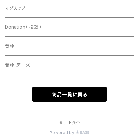
マグカップ
Donation（ 投銭 ）
音源
音源（データ）
商品一覧に戻る
© 井上食堂
Powered by