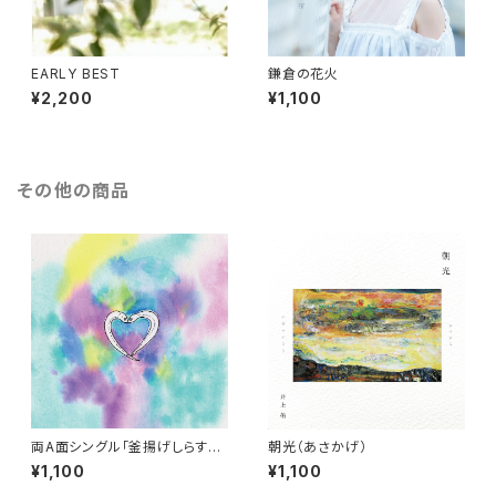
EARLY BEST
鎌倉の花火
¥2,200
¥1,100
その他の商品
両A面シングル「釜揚げしらす／
朝光（あさかげ）
窓辺のパフィオ」
¥1,100
¥1,100