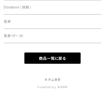
Donation（ 投銭 ）
音源
音源（データ）
商品一覧に戻る
© 井上食堂
Powered by