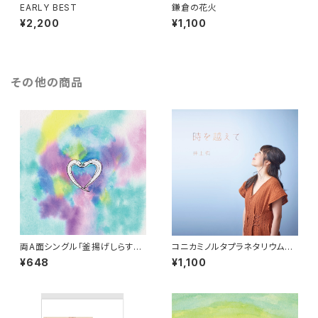
EARLY BEST
鎌倉の花火
¥2,200
¥1,100
その他の商品
両A面シングル「釜揚げしらす／
コニカミノルタプラネタリウム
窓辺のパフィオ」mp3ダウンロ
『星の数ほど』挿入歌「時を越え
¥648
¥1,100
ード版
て」