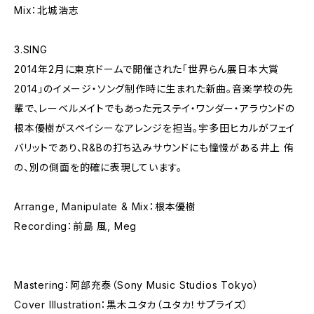
Mix：北城浩志
3.SING
2014年2月に東京ドームで開催された「世界らん展日本大賞
2014」のイメージ・ソング制作時に生まれた新曲。音楽学校の先
輩で、レーベルメイトでもあった元ステイ・ワンダー・アラウンドの
根本優樹がスペイシーなアレンジを担当。宇多田ヒカルがフェイ
バリットであり、R&Bの打ち込みサウンドにも憧憬がある井上 侑
の、別の側面を的確に表現しています。
Arrange, Manipulate & Mix：根本優樹
Recording：前島 風, Meg
Mastering：阿部充泰（Sony Music Studios Tokyo）
Cover Illustration：黒木ユタカ（ユタカ！サプライズ）