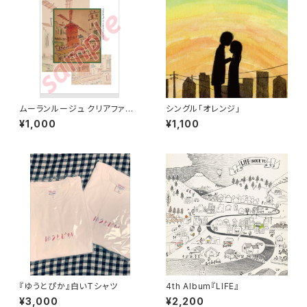
ムーランルージュ クリアファイ
シングル「オレンジ」
ル
¥1,000
¥1,100
『ゆうとぴか』白いTシャツ
4th Album『LIFE』
¥3,000
¥2,200