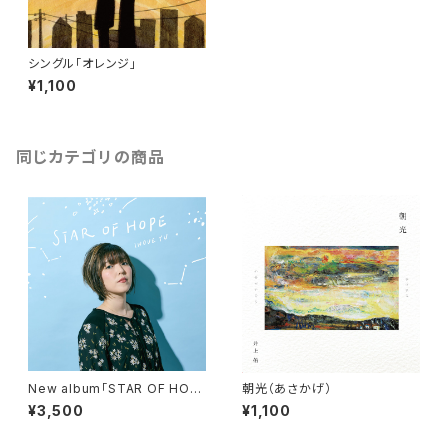
シングル「オレンジ」
¥1,100
同じカテゴリの商品
New album「STAR OF HOP
朝光（あさかげ）
E」
¥3,500
¥1,100