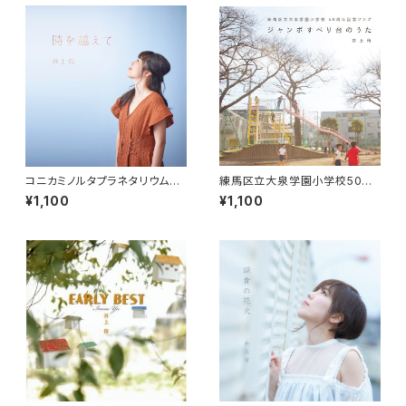
コニカミノルタプラネタリウム
練馬区立大泉学園小学校50周
『星の数ほど』挿入歌「時を越え
年記念ソング「ジャンボすべり台
¥1,100
¥1,100
て」
のうた」