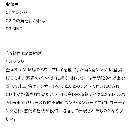
収録曲
01.オレンジ
02.この角を曲がれば
03.SING
［収録曲とミニ解説］
1.オレンジ
全国6つのFM局でパワープレイを獲得した両A面シングル「釜揚
げしらす／窓辺のパフィオ」に続く「オレンジ」は年間120本以上を
数える井上 侑のコンサートのほとんどのラストで弾き語りされ
CD化が熱望されていたバラード。今回の収録テイクは2ndアルバ
ム『Hello!!』リリース以降不動のバンド・メンバーと共にレコーディ
ングされ、感情の起伏が数倍に増幅して表現されたものとなりま
した。